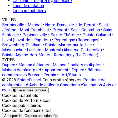
Calculateur de prêt hypothécaire
Taxe de mutation
Liens immobiliers
VILLES
Berthierville
•
Mirabel
•
Notre-Dame-de-l'Île-Perrot
•
Saint-
Jérôme
•
Mont-Tremblant
•
Prévost
•
Saint-Colomban
•
Saint-
Eustache
•
Papineauville
•
Sainte-Thérèse
•
Pointe-Calumet
•
Laval (Laval-des-Rapides)
•
Repentigny (Repentigny)
•
Brownsburg-Chatham
•
Sainte-Marthe-sur-le-Lac
•
Mascouche
•
Lachute
•
Montréal (Ahuntsic-Cartierville)
•
Sainte-Agathe-des-Monts
•
Repentigny (Le Gardeur)
TYPES
Duplex
•
Maison à étages
•
Maison à paliers multiples
•
Maison de plain-pied
•
Appartement
•
Triplex
•
Bâtisse
commerciale/Bureau
•
Terrain
•
Loft/Studio
© 2026
EstateFunnel
. Tous droits réservés.
Politique de
confidentialité
Avis de collecte
Conditions d’utilisation
Avis et
avis
Gérer mes témoins
Activer
Cookies Essentiels
Activer
Cookies de Performances
Activer
Cookies publicitaires
Activer
Cookies de fonctionnalités
Accepter les Cookies sélectionnés