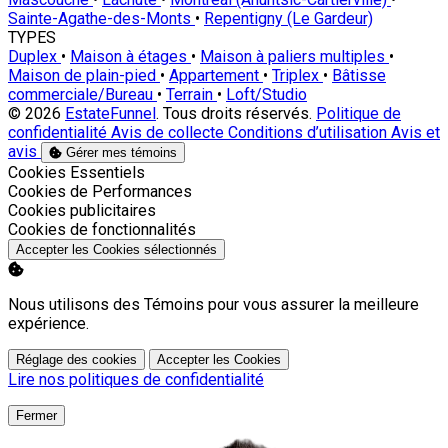
Sainte-Agathe-des-Monts
•
Repentigny (Le Gardeur)
TYPES
Duplex
•
Maison à étages
•
Maison à paliers multiples
•
Maison de plain-pied
•
Appartement
•
Triplex
•
Bâtisse
commerciale/Bureau
•
Terrain
•
Loft/Studio
© 2026
EstateFunnel
. Tous droits réservés.
Politique de
confidentialité
Avis de collecte
Conditions d’utilisation
Avis et
avis
Gérer mes témoins
Activer
Cookies Essentiels
Activer
Cookies de Performances
Activer
Cookies publicitaires
Activer
Cookies de fonctionnalités
Accepter les Cookies sélectionnés
Nous utilisons des Témoins pour vous assurer la meilleure
expérience.
Réglage des cookies
Accepter les Cookies
Lire nos politiques de confidentialité
Fermer