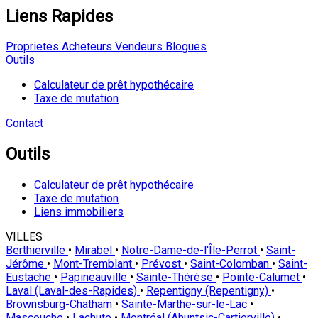
Liens Rapides
Proprietes
Acheteurs
Vendeurs
Blogues
Outils
Calculateur de prêt hypothécaire
Taxe de mutation
Contact
Outils
Calculateur de prêt hypothécaire
Taxe de mutation
Liens immobiliers
VILLES
Berthierville
•
Mirabel
•
Notre-Dame-de-l'Île-Perrot
•
Saint-
Jérôme
•
Mont-Tremblant
•
Prévost
•
Saint-Colomban
•
Saint-
Eustache
•
Papineauville
•
Sainte-Thérèse
•
Pointe-Calumet
•
Laval (Laval-des-Rapides)
•
Repentigny (Repentigny)
•
Brownsburg-Chatham
•
Sainte-Marthe-sur-le-Lac
•
Mascouche
•
Lachute
•
Montréal (Ahuntsic-Cartierville)
•