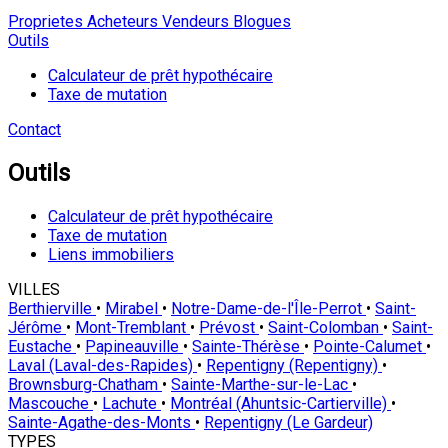
Proprietes
Acheteurs
Vendeurs
Blogues
Outils
Calculateur de prêt hypothécaire
Taxe de mutation
Contact
Outils
Calculateur de prêt hypothécaire
Taxe de mutation
Liens immobiliers
VILLES
Berthierville
•
Mirabel
•
Notre-Dame-de-l'Île-Perrot
•
Saint-
Jérôme
•
Mont-Tremblant
•
Prévost
•
Saint-Colomban
•
Saint-
Eustache
•
Papineauville
•
Sainte-Thérèse
•
Pointe-Calumet
•
Laval (Laval-des-Rapides)
•
Repentigny (Repentigny)
•
Brownsburg-Chatham
•
Sainte-Marthe-sur-le-Lac
•
Mascouche
•
Lachute
•
Montréal (Ahuntsic-Cartierville)
•
Sainte-Agathe-des-Monts
•
Repentigny (Le Gardeur)
TYPES