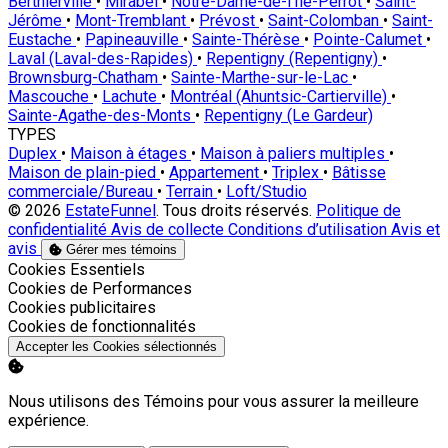
Berthierville
•
Mirabel
•
Notre-Dame-de-l'Île-Perrot
•
Saint-
Jérôme
•
Mont-Tremblant
•
Prévost
•
Saint-Colomban
•
Saint-
Eustache
•
Papineauville
•
Sainte-Thérèse
•
Pointe-Calumet
•
Laval (Laval-des-Rapides)
•
Repentigny (Repentigny)
•
Brownsburg-Chatham
•
Sainte-Marthe-sur-le-Lac
•
Mascouche
•
Lachute
•
Montréal (Ahuntsic-Cartierville)
•
Sainte-Agathe-des-Monts
•
Repentigny (Le Gardeur)
TYPES
Duplex
•
Maison à étages
•
Maison à paliers multiples
•
Maison de plain-pied
•
Appartement
•
Triplex
•
Bâtisse
commerciale/Bureau
•
Terrain
•
Loft/Studio
© 2026
EstateFunnel
. Tous droits réservés.
Politique de
confidentialité
Avis de collecte
Conditions d’utilisation
Avis et
avis
Gérer mes témoins
Activer
Cookies Essentiels
Activer
Cookies de Performances
Activer
Cookies publicitaires
Activer
Cookies de fonctionnalités
Accepter les Cookies sélectionnés
Nous utilisons des Témoins pour vous assurer la meilleure
expérience.