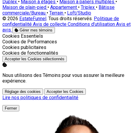
Duplex
•
Maison à étages
•
Maison à paliers multiples
•
Maison de plain-pied
•
Appartement
•
Triplex
•
Bâtisse
commerciale/Bureau
•
Terrain
•
Loft/Studio
© 2026
EstateFunnel
. Tous droits réservés.
Politique de
confidentialité
Avis de collecte
Conditions d’utilisation
Avis et
avis
Gérer mes témoins
Activer
Cookies Essentiels
Activer
Cookies de Performances
Activer
Cookies publicitaires
Activer
Cookies de fonctionnalités
Accepter les Cookies sélectionnés
Nous utilisons des Témoins pour vous assurer la meilleure
expérience.
Réglage des cookies
Accepter les Cookies
Lire nos politiques de confidentialité
Fermer