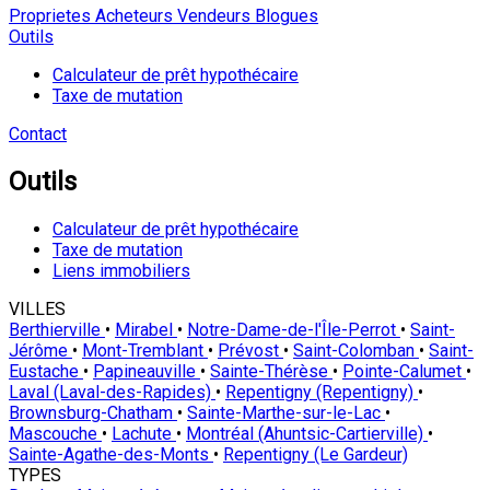
Proprietes
Acheteurs
Vendeurs
Blogues
Outils
Calculateur de prêt hypothécaire
Taxe de mutation
Contact
Outils
Calculateur de prêt hypothécaire
Taxe de mutation
Liens immobiliers
VILLES
Berthierville
•
Mirabel
•
Notre-Dame-de-l'Île-Perrot
•
Saint-
Jérôme
•
Mont-Tremblant
•
Prévost
•
Saint-Colomban
•
Saint-
Eustache
•
Papineauville
•
Sainte-Thérèse
•
Pointe-Calumet
•
Laval (Laval-des-Rapides)
•
Repentigny (Repentigny)
•
Brownsburg-Chatham
•
Sainte-Marthe-sur-le-Lac
•
Mascouche
•
Lachute
•
Montréal (Ahuntsic-Cartierville)
•
Sainte-Agathe-des-Monts
•
Repentigny (Le Gardeur)
TYPES