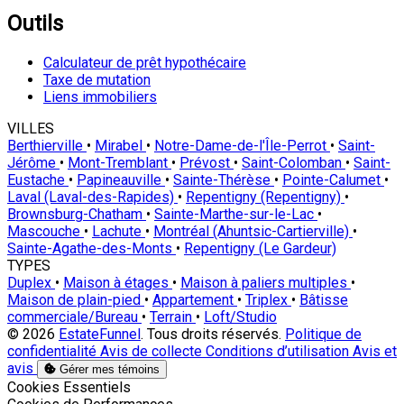
Outils
Calculateur de prêt hypothécaire
Taxe de mutation
Liens immobiliers
VILLES
Berthierville
•
Mirabel
•
Notre-Dame-de-l'Île-Perrot
•
Saint-
Jérôme
•
Mont-Tremblant
•
Prévost
•
Saint-Colomban
•
Saint-
Eustache
•
Papineauville
•
Sainte-Thérèse
•
Pointe-Calumet
•
Laval (Laval-des-Rapides)
•
Repentigny (Repentigny)
•
Brownsburg-Chatham
•
Sainte-Marthe-sur-le-Lac
•
Mascouche
•
Lachute
•
Montréal (Ahuntsic-Cartierville)
•
Sainte-Agathe-des-Monts
•
Repentigny (Le Gardeur)
TYPES
Duplex
•
Maison à étages
•
Maison à paliers multiples
•
Maison de plain-pied
•
Appartement
•
Triplex
•
Bâtisse
commerciale/Bureau
•
Terrain
•
Loft/Studio
© 2026
EstateFunnel
. Tous droits réservés.
Politique de
confidentialité
Avis de collecte
Conditions d’utilisation
Avis et
avis
Gérer mes témoins
Activer
Cookies Essentiels
Activer