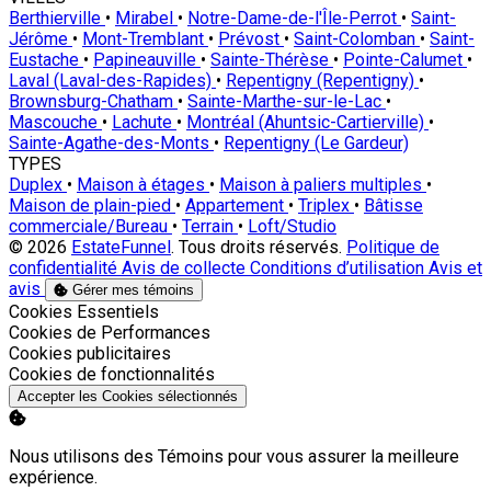
Berthierville
•
Mirabel
•
Notre-Dame-de-l'Île-Perrot
•
Saint-
Jérôme
•
Mont-Tremblant
•
Prévost
•
Saint-Colomban
•
Saint-
Eustache
•
Papineauville
•
Sainte-Thérèse
•
Pointe-Calumet
•
Laval (Laval-des-Rapides)
•
Repentigny (Repentigny)
•
Brownsburg-Chatham
•
Sainte-Marthe-sur-le-Lac
•
Mascouche
•
Lachute
•
Montréal (Ahuntsic-Cartierville)
•
Sainte-Agathe-des-Monts
•
Repentigny (Le Gardeur)
TYPES
Duplex
•
Maison à étages
•
Maison à paliers multiples
•
Maison de plain-pied
•
Appartement
•
Triplex
•
Bâtisse
commerciale/Bureau
•
Terrain
•
Loft/Studio
© 2026
EstateFunnel
. Tous droits réservés.
Politique de
confidentialité
Avis de collecte
Conditions d’utilisation
Avis et
avis
Gérer mes témoins
Activer
Cookies Essentiels
Activer
Cookies de Performances
Activer
Cookies publicitaires
Activer
Cookies de fonctionnalités
Accepter les Cookies sélectionnés
Nous utilisons des Témoins pour vous assurer la meilleure
expérience.