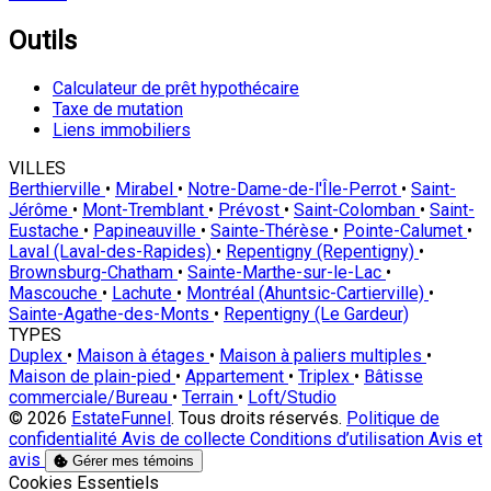
Outils
Calculateur de prêt hypothécaire
Taxe de mutation
Liens immobiliers
VILLES
Berthierville
•
Mirabel
•
Notre-Dame-de-l'Île-Perrot
•
Saint-
Jérôme
•
Mont-Tremblant
•
Prévost
•
Saint-Colomban
•
Saint-
Eustache
•
Papineauville
•
Sainte-Thérèse
•
Pointe-Calumet
•
Laval (Laval-des-Rapides)
•
Repentigny (Repentigny)
•
Brownsburg-Chatham
•
Sainte-Marthe-sur-le-Lac
•
Mascouche
•
Lachute
•
Montréal (Ahuntsic-Cartierville)
•
Sainte-Agathe-des-Monts
•
Repentigny (Le Gardeur)
TYPES
Duplex
•
Maison à étages
•
Maison à paliers multiples
•
Maison de plain-pied
•
Appartement
•
Triplex
•
Bâtisse
commerciale/Bureau
•
Terrain
•
Loft/Studio
© 2026
EstateFunnel
. Tous droits réservés.
Politique de
confidentialité
Avis de collecte
Conditions d’utilisation
Avis et
avis
Gérer mes témoins
Activer
Cookies Essentiels