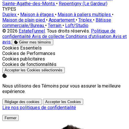
Sainte-Agathe-des-Monts
•
Repentigny (Le Gardeur)
TYPES
Duplex
•
Maison à étages
•
Maison à paliers multiples
•
Maison de plain-pied
•
Appartement
•
Triplex
•
Bâtisse
commerciale/Bureau
•
Terrain
•
Loft/Studio
© 2026
EstateFunnel
. Tous droits réservés.
Politique de
confidentialité
Avis de collecte
Conditions d’utilisation
Avis et
avis
Gérer mes témoins
Activer
Cookies Essentiels
Activer
Cookies de Performances
Activer
Cookies publicitaires
Activer
Cookies de fonctionnalités
Accepter les Cookies sélectionnés
Nous utilisons des Témoins pour vous assurer la meilleure
expérience.
Réglage des cookies
Accepter les Cookies
Lire nos politiques de confidentialité
Fermer