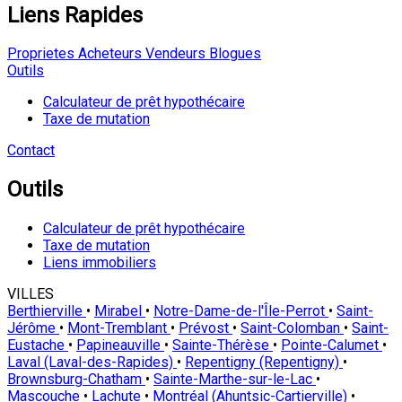
Liens Rapides
Proprietes
Acheteurs
Vendeurs
Blogues
Outils
Calculateur de prêt hypothécaire
Taxe de mutation
Contact
Outils
Calculateur de prêt hypothécaire
Taxe de mutation
Liens immobiliers
VILLES
Berthierville
•
Mirabel
•
Notre-Dame-de-l'Île-Perrot
•
Saint-
Jérôme
•
Mont-Tremblant
•
Prévost
•
Saint-Colomban
•
Saint-
Eustache
•
Papineauville
•
Sainte-Thérèse
•
Pointe-Calumet
•
Laval (Laval-des-Rapides)
•
Repentigny (Repentigny)
•
Brownsburg-Chatham
•
Sainte-Marthe-sur-le-Lac
•
Mascouche
•
Lachute
•
Montréal (Ahuntsic-Cartierville)
•