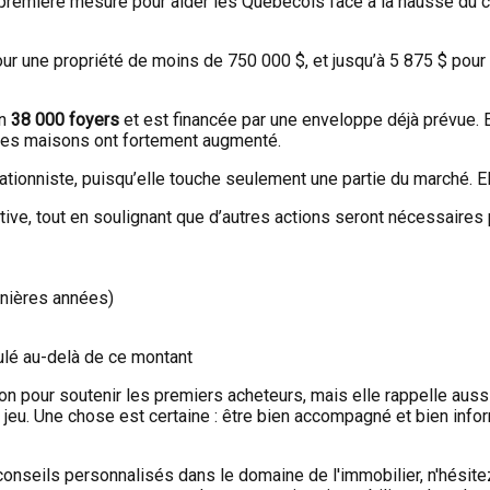
 première mesure pour aider les Québécois face à la hausse du co
r une propriété de moins de 750 000 $, et jusqu’à 5 875 $ pour u
on
38 000 foyers
et est financée par une enveloppe déjà prévue. E
x des maisons ont fortement augmenté.
tionniste, puisqu’elle touche seulement une partie du marché. El
iative, tout en soulignant que d’autres actions seront nécessaire
rnières années)
nulé au-delà de ce montant
n pour soutenir les premiers acheteurs, mais elle rappelle auss
en jeu. Une chose est certaine : être bien accompagné et bien inf
 conseils personnalisés dans le domaine de l'immobilier, n'hésit