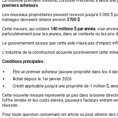
La nouvelle première ministre, Christine Fréchette, a lancé une
premiers acheteurs
.
Les nouveaux propriétaires peuvent recevoir jusqu’à 5 000 $ pou
ménages devraient obtenir environ
3700 $
.
Cette mesure, qui coûtera
140 millions $ par année
, vise envir
particulièrement pour les jeunes, dans un contexte où les pri
Le gouvernement assure que cette aide n’aura pas d’impact infla
L’industrie de la construction accueille positivement cette init
Conditions principales :
Être un premier acheteur (aucune propriété dans les 4 de
Achat depuis le 1er janvier 2026
Crédit applicable jusqu’à une propriété de 1 million $, an
Cette nouvelle mesure représente un pas dans la bonne directio
l’offre limitée et les coûts élevés, plusieurs facteurs entrent 
réussite.
Pour toute question concernant cet article ou pour obtenir des