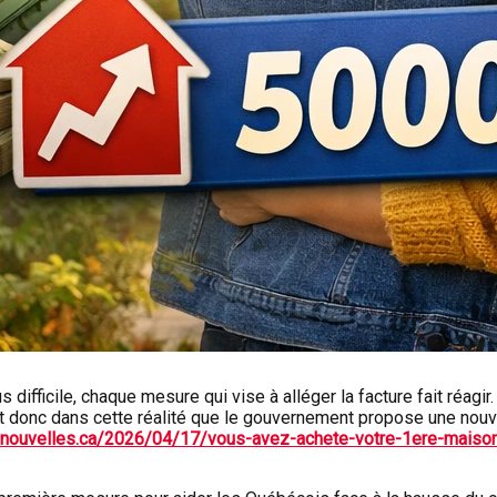
 difficile, chaque mesure qui vise à alléger la facture fait réag
 donc dans cette réalité que le gouvernement propose une nouvelle
nouvelles.ca/2026/04/17/vous-avez-achete-votre-1ere-maison-