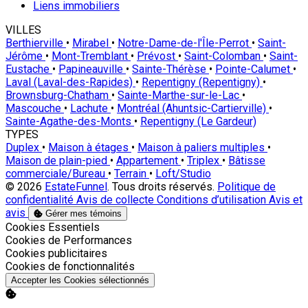
Liens immobiliers
VILLES
Berthierville
•
Mirabel
•
Notre-Dame-de-l'Île-Perrot
•
Saint-
Jérôme
•
Mont-Tremblant
•
Prévost
•
Saint-Colomban
•
Saint-
Eustache
•
Papineauville
•
Sainte-Thérèse
•
Pointe-Calumet
•
Laval (Laval-des-Rapides)
•
Repentigny (Repentigny)
•
Brownsburg-Chatham
•
Sainte-Marthe-sur-le-Lac
•
Mascouche
•
Lachute
•
Montréal (Ahuntsic-Cartierville)
•
Sainte-Agathe-des-Monts
•
Repentigny (Le Gardeur)
TYPES
Duplex
•
Maison à étages
•
Maison à paliers multiples
•
Maison de plain-pied
•
Appartement
•
Triplex
•
Bâtisse
commerciale/Bureau
•
Terrain
•
Loft/Studio
© 2026
EstateFunnel
. Tous droits réservés.
Politique de
confidentialité
Avis de collecte
Conditions d’utilisation
Avis et
avis
Gérer mes témoins
Activer
Cookies Essentiels
Activer
Cookies de Performances
Activer
Cookies publicitaires
Activer
Cookies de fonctionnalités
Accepter les Cookies sélectionnés