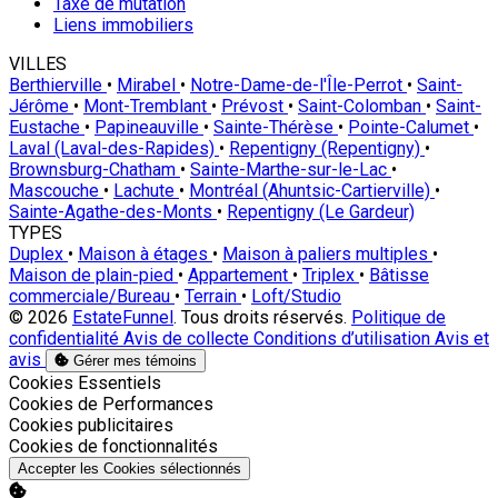
Taxe de mutation
Liens immobiliers
VILLES
Berthierville
•
Mirabel
•
Notre-Dame-de-l'Île-Perrot
•
Saint-
Jérôme
•
Mont-Tremblant
•
Prévost
•
Saint-Colomban
•
Saint-
Eustache
•
Papineauville
•
Sainte-Thérèse
•
Pointe-Calumet
•
Laval (Laval-des-Rapides)
•
Repentigny (Repentigny)
•
Brownsburg-Chatham
•
Sainte-Marthe-sur-le-Lac
•
Mascouche
•
Lachute
•
Montréal (Ahuntsic-Cartierville)
•
Sainte-Agathe-des-Monts
•
Repentigny (Le Gardeur)
TYPES
Duplex
•
Maison à étages
•
Maison à paliers multiples
•
Maison de plain-pied
•
Appartement
•
Triplex
•
Bâtisse
commerciale/Bureau
•
Terrain
•
Loft/Studio
© 2026
EstateFunnel
. Tous droits réservés.
Politique de
confidentialité
Avis de collecte
Conditions d’utilisation
Avis et
avis
Gérer mes témoins
Activer
Cookies Essentiels
Activer
Cookies de Performances
Activer
Cookies publicitaires
Activer
Cookies de fonctionnalités
Accepter les Cookies sélectionnés