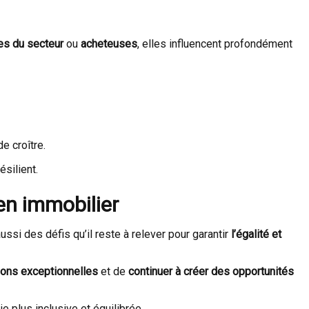
es du secteur
ou
acheteuses
, elles influencent profondément
e croître.
silient.
en immobilier
ussi des défis qu’il reste à relever pour garantir
l’égalité et
tions exceptionnelles
et de
continuer à créer des opportunités
 plus inclusive et équilibrée.