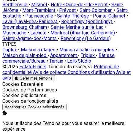
Berthierville
•
Mirabel
•
Notre-Dame-de-l'Île-Perrot
•
Saint-
Jérôme
•
Mont-Tremblant
•
Prévost
•
Saint-Colomban
•
Saint-
Eustache
•
Papineauville
•
Sainte-Thérèse
•
Pointe-Calumet
•
Laval (Laval-des-Rapides)
•
Repentigny (Repentigny)
•
Brownsburg-Chatham
•
Sainte-Marthe-sur-le-Lac
•
Mascouche
•
Lachute
•
Montréal (Ahuntsic-Cartierville)
•
Sainte-Agathe-des-Monts
•
Repentigny (Le Gardeur)
TYPES
Duplex
•
Maison à étages
•
Maison à paliers multiples
•
Maison de plain-pied
•
Appartement
•
Triplex
•
Bâtisse
commerciale/Bureau
•
Terrain
•
Loft/Studio
© 2026
EstateFunnel
. Tous droits réservés.
Politique de
confidentialité
Avis de collecte
Conditions d’utilisation
Avis et
avis
Gérer mes témoins
Activer
Cookies Essentiels
Activer
Cookies de Performances
Activer
Cookies publicitaires
Activer
Cookies de fonctionnalités
Accepter les Cookies sélectionnés
Nous utilisons des Témoins pour vous assurer la meilleure
expérience.