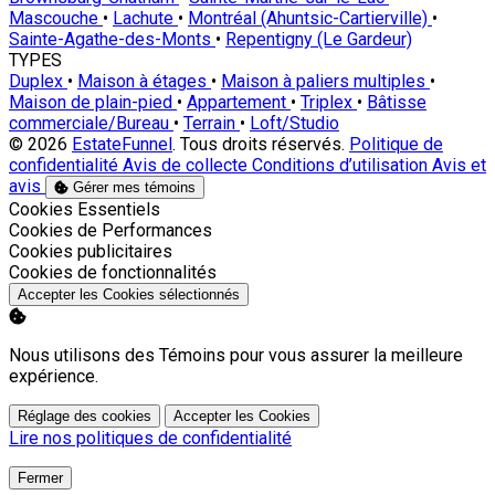
Mascouche
•
Lachute
•
Montréal (Ahuntsic-Cartierville)
•
Sainte-Agathe-des-Monts
•
Repentigny (Le Gardeur)
TYPES
Duplex
•
Maison à étages
•
Maison à paliers multiples
•
Maison de plain-pied
•
Appartement
•
Triplex
•
Bâtisse
commerciale/Bureau
•
Terrain
•
Loft/Studio
© 2026
EstateFunnel
. Tous droits réservés.
Politique de
confidentialité
Avis de collecte
Conditions d’utilisation
Avis et
avis
Gérer mes témoins
Activer
Cookies Essentiels
Activer
Cookies de Performances
Activer
Cookies publicitaires
Activer
Cookies de fonctionnalités
Accepter les Cookies sélectionnés
Nous utilisons des Témoins pour vous assurer la meilleure
expérience.
Réglage des cookies
Accepter les Cookies
Lire nos politiques de confidentialité
Fermer