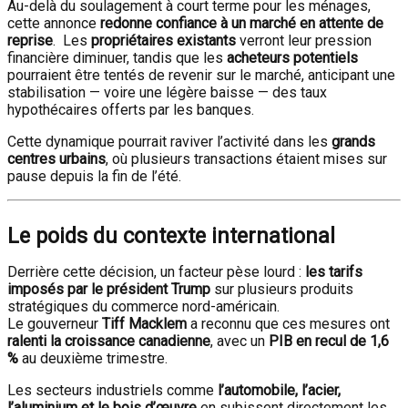
Au-delà du soulagement à court terme pour les ménages,
cette annonce
redonne confiance à un marché en attente de
reprise
. Les
propriétaires existants
verront leur pression
financière diminuer, tandis que les
acheteurs potentiels
pourraient être tentés de revenir sur le marché, anticipant une
stabilisation — voire une légère baisse — des taux
hypothécaires offerts par les banques.
Cette dynamique pourrait raviver l’activité dans les
grands
centres urbains
, où plusieurs transactions étaient mises sur
pause depuis la fin de l’été.
Le poids du contexte international
Derrière cette décision, un facteur pèse lourd :
les tarifs
imposés par le président Trump
sur plusieurs produits
stratégiques du commerce nord-américain.
Le gouverneur
Tiff Macklem
a reconnu que ces mesures ont
ralenti la croissance canadienne
, avec un
PIB en recul de 1,6
%
au deuxième trimestre.
Les secteurs industriels comme
l’automobile, l’acier,
l’aluminium et le bois d’œuvre
en subissent directement les