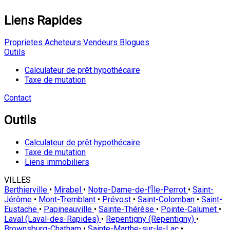
Liens Rapides
Proprietes
Acheteurs
Vendeurs
Blogues
Outils
Calculateur de prêt hypothécaire
Taxe de mutation
Contact
Outils
Calculateur de prêt hypothécaire
Taxe de mutation
Liens immobiliers
VILLES
Berthierville
•
Mirabel
•
Notre-Dame-de-l'Île-Perrot
•
Saint-
Jérôme
•
Mont-Tremblant
•
Prévost
•
Saint-Colomban
•
Saint-
Eustache
•
Papineauville
•
Sainte-Thérèse
•
Pointe-Calumet
•
Laval (Laval-des-Rapides)
•
Repentigny (Repentigny)
•
Brownsburg-Chatham
•
Sainte-Marthe-sur-le-Lac
•