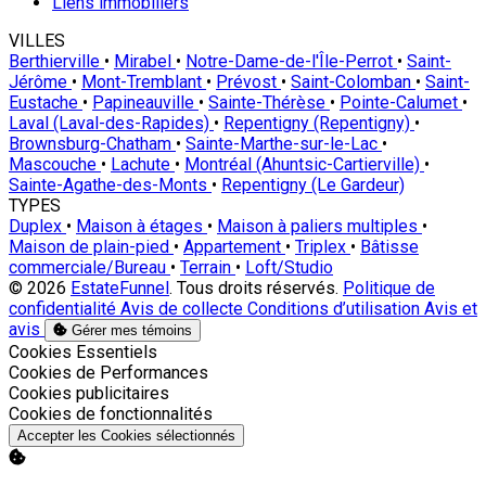
Liens immobiliers
VILLES
Berthierville
•
Mirabel
•
Notre-Dame-de-l'Île-Perrot
•
Saint-
Jérôme
•
Mont-Tremblant
•
Prévost
•
Saint-Colomban
•
Saint-
Eustache
•
Papineauville
•
Sainte-Thérèse
•
Pointe-Calumet
•
Laval (Laval-des-Rapides)
•
Repentigny (Repentigny)
•
Brownsburg-Chatham
•
Sainte-Marthe-sur-le-Lac
•
Mascouche
•
Lachute
•
Montréal (Ahuntsic-Cartierville)
•
Sainte-Agathe-des-Monts
•
Repentigny (Le Gardeur)
TYPES
Duplex
•
Maison à étages
•
Maison à paliers multiples
•
Maison de plain-pied
•
Appartement
•
Triplex
•
Bâtisse
commerciale/Bureau
•
Terrain
•
Loft/Studio
© 2026
EstateFunnel
. Tous droits réservés.
Politique de
confidentialité
Avis de collecte
Conditions d’utilisation
Avis et
avis
Gérer mes témoins
Activer
Cookies Essentiels
Activer
Cookies de Performances
Activer
Cookies publicitaires
Activer
Cookies de fonctionnalités
Accepter les Cookies sélectionnés