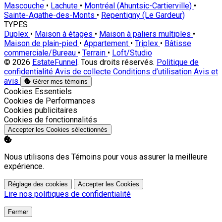
Mascouche
•
Lachute
•
Montréal (Ahuntsic-Cartierville)
•
Sainte-Agathe-des-Monts
•
Repentigny (Le Gardeur)
TYPES
Duplex
•
Maison à étages
•
Maison à paliers multiples
•
Maison de plain-pied
•
Appartement
•
Triplex
•
Bâtisse
commerciale/Bureau
•
Terrain
•
Loft/Studio
© 2026
EstateFunnel
. Tous droits réservés.
Politique de
confidentialité
Avis de collecte
Conditions d’utilisation
Avis et
avis
Gérer mes témoins
Activer
Cookies Essentiels
Activer
Cookies de Performances
Activer
Cookies publicitaires
Activer
Cookies de fonctionnalités
Accepter les Cookies sélectionnés
Nous utilisons des Témoins pour vous assurer la meilleure
expérience.
Réglage des cookies
Accepter les Cookies
Lire nos politiques de confidentialité
Fermer