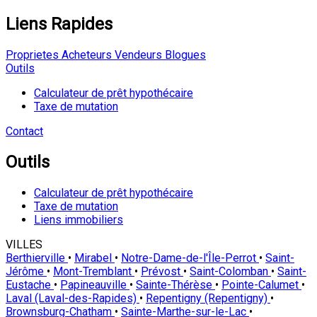
Liens Rapides
Proprietes
Acheteurs
Vendeurs
Blogues
Outils
Calculateur de prêt hypothécaire
Taxe de mutation
Contact
Outils
Calculateur de prêt hypothécaire
Taxe de mutation
Liens immobiliers
VILLES
Berthierville
•
Mirabel
•
Notre-Dame-de-l'Île-Perrot
•
Saint-
Jérôme
•
Mont-Tremblant
•
Prévost
•
Saint-Colomban
•
Saint-
Eustache
•
Papineauville
•
Sainte-Thérèse
•
Pointe-Calumet
•
Laval (Laval-des-Rapides)
•
Repentigny (Repentigny)
•
Brownsburg-Chatham
•
Sainte-Marthe-sur-le-Lac
•