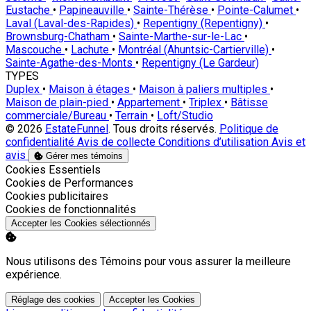
Eustache
•
Papineauville
•
Sainte-Thérèse
•
Pointe-Calumet
•
Laval (Laval-des-Rapides)
•
Repentigny (Repentigny)
•
Brownsburg-Chatham
•
Sainte-Marthe-sur-le-Lac
•
Mascouche
•
Lachute
•
Montréal (Ahuntsic-Cartierville)
•
Sainte-Agathe-des-Monts
•
Repentigny (Le Gardeur)
TYPES
Duplex
•
Maison à étages
•
Maison à paliers multiples
•
Maison de plain-pied
•
Appartement
•
Triplex
•
Bâtisse
commerciale/Bureau
•
Terrain
•
Loft/Studio
© 2026
EstateFunnel
. Tous droits réservés.
Politique de
confidentialité
Avis de collecte
Conditions d’utilisation
Avis et
avis
Gérer mes témoins
Activer
Cookies Essentiels
Activer
Cookies de Performances
Activer
Cookies publicitaires
Activer
Cookies de fonctionnalités
Accepter les Cookies sélectionnés
Nous utilisons des Témoins pour vous assurer la meilleure
expérience.
Réglage des cookies
Accepter les Cookies