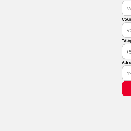
Cour
Télé
Adr