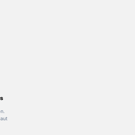
ès
n.
vaut